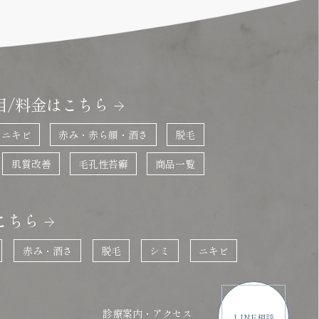
目/料金はこちら
ニキビ
赤み・赤ら顔・酒さ
脱毛
肌質改善
毛孔性苔癬
商品一覧
こちら
赤み・酒さ
脱毛
シミ
ニキビ
診療案内・アクセス
LINE相談