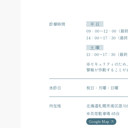
診療時間
平 日
09：00〜12：00（最終
14：00〜17：30（最終受
土 曜
13：00〜17：30（最終受
※セキュリティのため
警報が作動することが
休診日
祝日・月曜・日曜
所在地
北海道札幌市南区澄川6
※共用駐車場 65台
Google Map