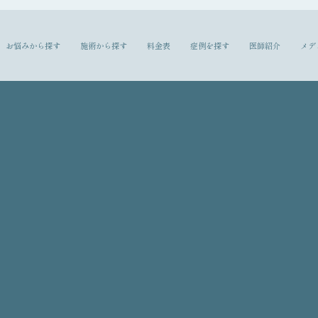
お悩みから探す
施術から探す
料金表
症例を探す
医師紹介
メデ