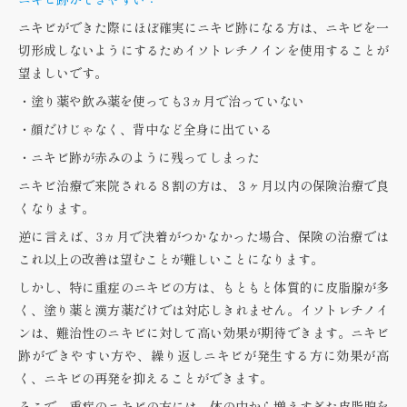
ニキビができた際にほぼ確実にニキビ跡になる方は、ニキビを一
切形成しないようにするためイソトレチノインを使用することが
望ましいです。
・塗り薬や飲み薬を使っても3ヵ月で治っていない
・顔だけじゃなく、背中など全身に出ている
・ニキビ跡が赤みのように残ってしまった
ニキビ治療で来院される８割の方は、３ヶ月以内の保険治療で良
くなります。
逆に言えば、3ヵ月で決着がつかなかった場合、保険の治療では
これ以上の改善は望むことが難しいことになります。
しかし、特に重症のニキビの方は、もともと体質的に皮脂腺が多
く、塗り薬と漢方薬だけでは対応しきれません。イソトレチノイ
ンは、難治性のニキビに対して高い効果が期待できます。ニキビ
跡ができやすい方や、繰り返しニキビが発生する方に効果が高
く、ニキビの再発を抑えることができます。
そこで、重症のニキビの方には、体の中から増えすぎた皮脂腺を