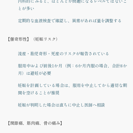
内科的にみると、ほとんどが問題になるレベルではないこ
とが多い
定期的な血液検査で確認し、異常があれば量を調整する
【催奇形性】（妊娠リスク）
流産・胎児奇形・死産のリスクが報告されている
服用中および前後1か月（例：6か月内服の場合、合計8か
月）は避妊が必要
妊娠を計画している場合は、服用を中止してから適切な期
間を空けることが推奨
妊娠が判明した場合は直ちに中止し医師へ相談
【関節痛、筋肉痛、骨の痛み】