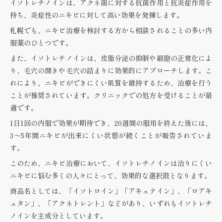
イソトレチノインは、アクネ菌に対する抗菌作用と抗炎症作用を
持ち、炎症性のニキビに対して高い効果を発揮します。
札幌でも、ニキビ治療を検討する方から相談されることの多い内
服薬のひとつです。
また、イソトレチノインは、皮脂分泌の抑制や細胞の正常化によ
り、毛穴の開きや毛穴の詰まりに効果的にアプローチします。こ
れにより、ニキビができにくい肌質を維持するため、治療を行う
ことが推奨されています。クリニックでの処方を受けることが最
適です。
1日1回の内服で効果が期待でき、20週間の服用を終えた後には、
3～5年間ニキビが出来にくい状態が続くことが報告されていま
す。
このため、ニキビ治療において、イソトレチノインは治りにくい
ニキビに悩む多くの人々にとって、効果的な選択肢となります。
商品名としては、「イソトロイン」「アキュテイン」、「ロアキ
ュタン」、「アクネトレント」などがあり、いずれもイソトレチ
ノインを主成分としています。