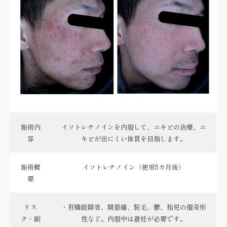
施術内
イソトレチノインを内服して、ニキビの治療、ニ
容
キビが出にくい体質を目指します。
施術概
イソトレチノイン（使用5カ月後）
要
リス
・肝機能障害、関節痛、脱毛、鬱、胎児の催奇形
ク・副
性など。内服中は避妊が必要です。