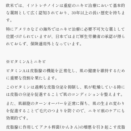
欧米では、イソトレチノインは重症のニキビ治療において基本的
な薬剤として広く認知されており、30年以上の長い歴史を持ちま
す。
特にアメリカなどの海外ではニキビ治療に必要不可欠な薬として
位置づけられていますが、日本ではまだ厚生労働省の承認が得ら
れておらず、保険適用外となっています。
※ビタミンAとニキビ
ビタミンAは皮脂腺の機能を正常化し、肌の健康を維持するため
に重要な役割を果たします。
このビタミンは過剰な皮脂分泌を抑制し、肌が乾燥している時に
は皮脂の分泌を促進することで肌のコンディションを整えます。
また、肌細胞のターンオーバーを正常に保ち、肌の生まれ変わり
を促進することで毛穴のつまりを防ぐので、ニキビ痕のケアにも
効果的です。
皮脂腺に作用してアクネ桿菌(かんきん)の増悪を引き起こす皮脂