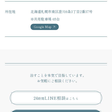
所在地
北海道札幌市南区澄川6条3丁目2番37号
※共用駐車場 65台
Google Map
治すことを本気で目指しています。
お気軽にご相談ください。
24
LINE相談
時間
はこちら