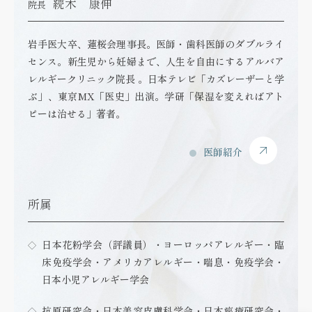
続木 康伸
院長
岩手医大卒、蓮桜会理事長。医師・歯科医師のダブルライ
センス。新生児から妊婦まで、人生を自由にするアルバア
レルギークリニック院長 。日本テレビ「カズレーザーと学
ぶ」、東京MX「医史」出演。学研「保湿を変えればアト
ピーは治せる」著者。
医師紹介
所属
日本花粉学会（評議員）・ヨーロッパアレルギー・臨
床免疫学会・アメリカアレルギー・喘息・免疫学会・
日本小児アレルギー学会
抗原研究会・日本美容皮膚科学会・日本痤瘡研究会・