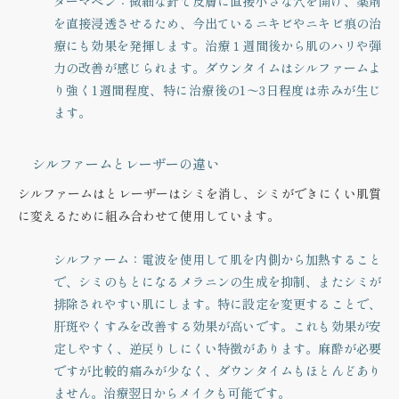
ダーマペン：微細な針で皮膚に直接小さな穴を開け、薬剤
を直接浸透させるため、今出ているニキビやニキビ痕の治
療にも効果を発揮します。治療１週間後から肌のハリや弾
力の改善が感じられます。ダウンタイムはシルファームよ
り強く1週間程度、特に治療後の1〜3日程度は赤みが生じ
ます。
シルファームとレーザーの違い
シルファームはとレーザーはシミを消し、シミができにくい肌質
に変えるために組み合わせて使用しています。
シルファーム
：電波を使用して肌を内側から加熱すること
で、シミのもとになるメラニンの生成を抑制、またシミが
排除されやすい肌にします。特に設定を変更することで、
肝斑やくすみを改善する効果が高いです。これも効果が安
定しやすく、逆戻りしにくい特徴があります。麻酔が必要
ですが比較的痛みが少なく、ダウンタイムもほとんどあり
ません。治療翌日からメイクも可能です。