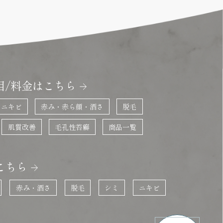
目/料金はこちら
ニキビ
赤み・赤ら顔・酒さ
脱毛
肌質改善
毛孔性苔癬
商品一覧
こちら
赤み・酒さ
脱毛
シミ
ニキビ