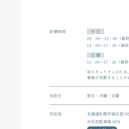
診療時間
平 日
09：00〜12：00（最終
14：00〜17：30（最終受
土 曜
13：00〜17：30（最終受
※セキュリティのため
警報が作動することが
休診日
祝日・月曜・日曜
所在地
北海道札幌市南区澄川6
※共用駐車場 65台