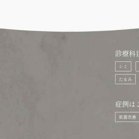
診療科
シミ
たるみ
症例は
肌質改善