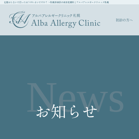
化粧はしないで行ったほうがいよいですか？ ～札幌市南区の美容皮膚科｜アルバアレルギークリニック札幌
初診の方へ
News
お知らせ