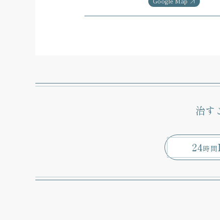
Google Map
治す
24
時間