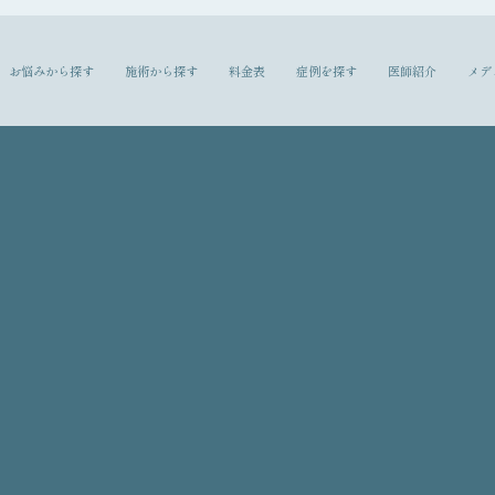
お悩みから探す
施術から探す
料金表
症例を探す
医師紹介
メデ