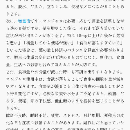
ると、脱水、だるさ、立ちくらみ、便秘などにつながることもあ
ります。
次に、
増量後
です。マンジャロは必要に応じて用量を調整しなが
ら進める薬ですが、量を増やした後は、それまで落ち着いていた
症状が再び出ることがあります。特に「5mgに上げた後から気持
ち悪い」「増量してから便秘が強い」「食欲が落ちすぎている」
といった場合は、薬の量と体調のバランスを見直す必要がありま
す。増量は体重の変化だけで決めるものではなく、副作用、食事
量、生活への影響も含めて考えることが大切です。
また、食事量や水分量が減った時にも不調は出やすくなります。
マンジャロ使用中は、食欲が落ちることで食事の回数や量が減り
やすくなります。食事量が減ること自体は治療の一部として起こ
り得る変化ですが、必要な栄養や水分まで不足すると、頭痛、だ
るさ、便秘、胃の不快感、低血糖のような症状を感じることがあ
ります。
体調不良時、睡眠不足、疲労、ストレス、月経周期、運動量の変
化なども症状に影響することがあります。副作用だと思っていた
症状が、生活リズムや水分不足、食事内容の変化と関係している