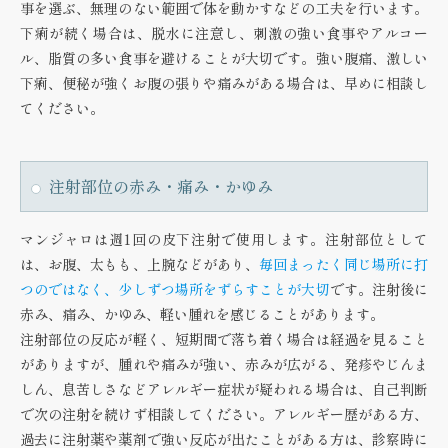
事を選ぶ、無理のない範囲で体を動かすなどの工夫を行います。
下痢が続く場合は、脱水に注意し、刺激の強い食事やアルコー
ル、脂質の多い食事を避けることが大切です。強い腹痛、激しい
下痢、便秘が強くお腹の張りや痛みがある場合は、早めに相談し
てください。
注射部位の赤み・痛み・かゆみ
マンジャロは週1回の皮下注射で使用します。注射部位として
は、お腹、太もも、上腕などがあり、
毎回まったく同じ場所に打
つのではなく、少しずつ場所をずらすことが大切
です。注射後に
赤み、痛み、かゆみ、軽い腫れを感じることがあります。
注射部位の反応が軽く、短期間で落ち着く場合は経過を見ること
がありますが、腫れや痛みが強い、赤みが広がる、発疹やじんま
しん、息苦しさなどアレルギー症状が疑われる場合は、自己判断
で次の注射を続けず相談してください。アレルギー歴がある方、
過去に注射薬や薬剤で強い反応が出たことがある方は、診察時に