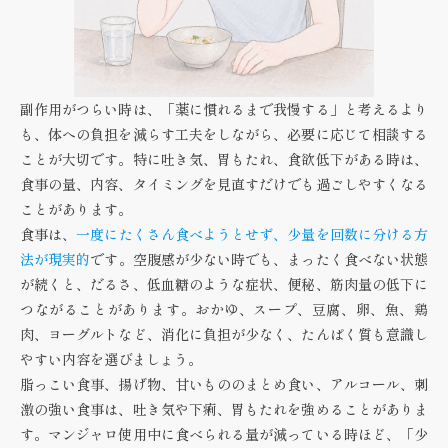
副作用がつらい時は、「薬に慣れるまで我慢する」と考えるより
も、体への負担を減らす工夫をしながら、必要に応じて相談する
ことが大切です。特に吐き気、胃もたれ、食欲低下がある時は、
食事の量、内容、タイミングを見直すだけでも過ごしやすくなる
ことがあります。
食事は、
一度にたくさん食べようとせず、少量を回数に分ける方
法が現実的
です。空腹感が少ない時でも、まったく食べない状態
が続くと、だるさ、低血糖のような症状、便秘、筋肉量の低下に
つながることがあります。おかゆ、スープ、豆腐、卵、魚、鶏
肉、ヨーグルトなど、消化に負担が少なく、たんぱく質も意識し
やすい内容を選びましょう。
脂っこい食事、揚げ物、甘いもののまとめ食い、アルコール、刺
激の強い食事は、吐き気や下痢、胃もたれを強めることがありま
す。マンジャロ使用中に食べられる量が減っている時ほど、「少