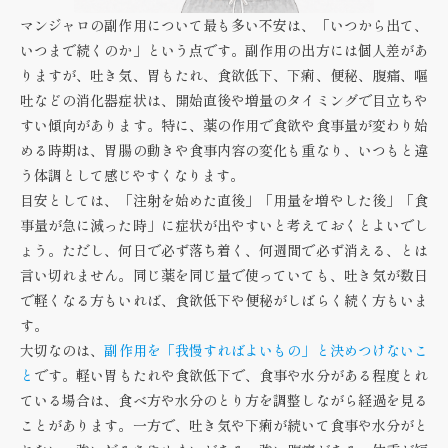
マンジャロの副作用について最も多い不安は、「いつから出て、
いつまで続くのか」という点です。副作用の出方には個人差があ
りますが、吐き気、胃もたれ、食欲低下、下痢、便秘、腹痛、嘔
吐などの消化器症状は、開始直後や増量のタイミングで目立ちや
すい傾向があります。特に、薬の作用で食欲や食事量が変わり始
める時期は、胃腸の動きや食事内容の変化も重なり、いつもと違
う体調として感じやすくなります。
目安としては、
「注射を始めた直後」「用量を増やした後」「食
事量が急に減った時」
に症状が出やすいと考えておくとよいでし
ょう。ただし、何日で必ず落ち着く、何週間で必ず消える、とは
言い切れません。同じ薬を同じ量で使っていても、吐き気が数日
で軽くなる方もいれば、食欲低下や便秘がしばらく続く方もいま
す。
大切なのは、
副作用を「我慢すればよいもの」と決めつけないこ
と
です。軽い胃もたれや食欲低下で、食事や水分がある程度とれ
ている場合は、食べ方や水分のとり方を調整しながら経過を見る
ことがあります。一方で、吐き気や下痢が続いて食事や水分がと