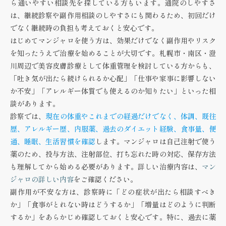
ら通いやすい相談先を探している方もいます。通院のしやすさ
は、継続診察や副作用相談のしやすさにも関わるため、初回だけ
でなく継続時の負担も考えておくと安心です。
はじめてマンジャロを使う方は、効果だけでなく副作用やリスク
を知ったうえで治療を始めることが大切です。札幌市・南区・澄
川周辺で美容皮膚診療として体重管理を検討している方からも、
「吐き気が出たら続けられるか心配」「仕事や家事に影響しない
か不安」「アレルギー体質でも使えるのか知りたい」といった相
談があります。
診察では、
現在の体重やこれまでの経過だけでなく、体調、既往
歴、アレルギー歴、内服薬、過去のダイエット経験、食事量、便
通、睡眠、生活習慣を確認
します。マンジャロは自己注射で使う
薬のため、投与方法、注射部位、打ち忘れた時の対応、保存方法
も理解してから始める必要があります。詳しい治療内容は、
マン
ジャロの詳しい内容
をご確認ください。
副作用が不安な方は、診察時に「どの症状が出たら相談すべき
か」「食事がとれない時はどうするか」「増量はどのように判断
するか」をあらかじめ確認しておくと安心です。特に、過去に薬