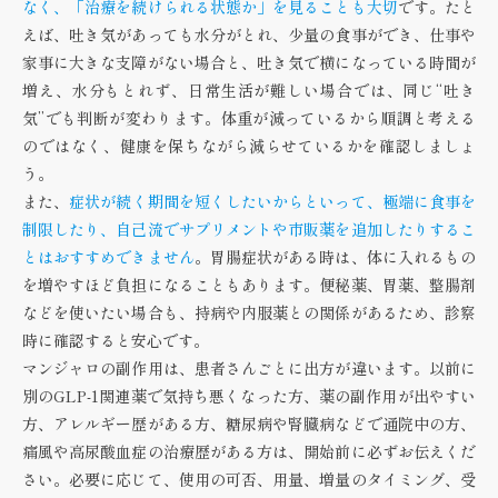
なく、「治療を続けられる状態か」を見ることも大切
です。たと
えば、吐き気があっても水分がとれ、少量の食事ができ、仕事や
家事に大きな支障がない場合と、吐き気で横になっている時間が
増え、水分もとれず、日常生活が難しい場合では、同じ“吐き
気”でも判断が変わります。体重が減っているから順調と考える
のではなく、健康を保ちながら減らせているかを確認しましょ
う。
また、
症状が続く期間を短くしたいからといって、極端に食事を
制限したり、自己流でサプリメントや市販薬を追加したりするこ
とはおすすめできません
。胃腸症状がある時は、体に入れるもの
を増やすほど負担になることもあります。便秘薬、胃薬、整腸剤
などを使いたい場合も、持病や内服薬との関係があるため、診察
時に確認すると安心です。
マンジャロの副作用は、患者さんごとに出方が違います。以前に
別のGLP-1関連薬で気持ち悪くなった方、薬の副作用が出やすい
方、アレルギー歴がある方、糖尿病や腎臓病などで通院中の方、
痛風や高尿酸血症の治療歴がある方は、開始前に必ずお伝えくだ
さい。必要に応じて、使用の可否、用量、増量のタイミング、受