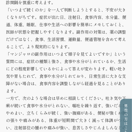
診間隔を慎重に考えます。
「いつまで続くのか」を一人で判断しようとすると、不安が大き
くなりがちです。症状が出た日、注射日、食事内容、水分量、便
通、体重、睡眠、仕事や生活への影響を簡単にメモしておくと、
医師が状態を把握しやすくなります。副作用の対策は、薬の調整
だけではなく、食事、生活習慣、運動量、便通管理を含めて考え
ることで、より現実的になります。
「マンジャロの副作用はいつまで様子を見てよいですか」という
質問には、症状の種類と強さ、食事や水分がとれているか、生活
にどの程度影響しているかによって答えが変わります。軽い吐き
気や胃もたれで、食事や水分がとれており、日常生活に大きな支
障がない場合は、食事内容を調整しながら経過を見ることがあり
ます。
一方で、次のような場合は早めに相談してください。吐き気や下
痢が続いて食事や水分がとれない、嘔吐を繰り返す、強いだるさ
男性の方はこちら
やめまい、立ちくらみが続く、強い腹痛がある、便秘が強くお腹
の張りや痛みがある、体重が短期間で大きく減って体調がつら
い、注射部位の腫れや痛みが強い、息苦しさやじんましんなどの