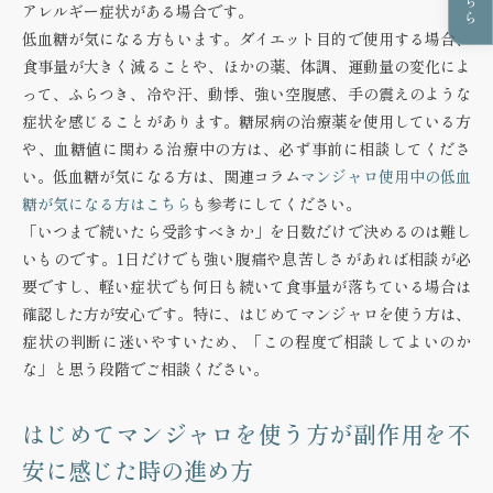
アレルギー症状がある場合です。
低血糖が気になる方もいます。ダイエット目的で使用する場合、
食事量が大きく減ることや、ほかの薬、体調、運動量の変化によ
って、ふらつき、冷や汗、動悸、強い空腹感、手の震えのような
症状を感じることがあります。糖尿病の治療薬を使用している方
や、血糖値に関わる治療中の方は、必ず事前に相談してくださ
い。低血糖が気になる方は、関連コラム
マンジャロ使用中の低血
糖が気になる方はこちら
も参考にしてください。
「いつまで続いたら受診すべきか」を日数だけで決めるのは難し
いものです。1日だけでも強い腹痛や息苦しさがあれば相談が必
要ですし、軽い症状でも何日も続いて食事量が落ちている場合は
確認した方が安心です。特に、はじめてマンジャロを使う方は、
症状の判断に迷いやすいため、「この程度で相談してよいのか
な」と思う段階でご相談ください。
はじめてマンジャロを使う方が副作用を不
安に感じた時の進め方