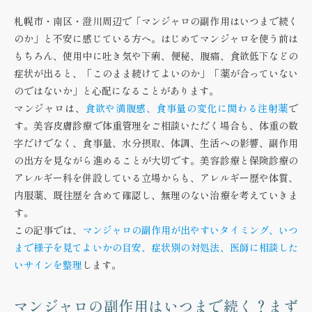
札幌市・南区・澄川周辺で「マンジャロの副作用はいつまで続く
のか」と不安に感じている方へ。はじめてマンジャロを使う前は
もちろん、使用中に吐き気や下痢、便秘、腹痛、食欲低下などの
症状が出ると、「このまま続けてよいのか」「薬が合っていない
のではないか」と心配になることがあります。
マンジャロは、
食欲や満腹感、食事量の変化に関わる注射薬
で
す。美容皮膚診療で体重管理をご相談いただく場合も、体重の数
字だけでなく、食事量、水分摂取、体調、生活への影響、副作用
の出方を見ながら進めることが大切です。美容診療と保険診療の
アレルギー科を併設している立場からも、アレルギー歴や体質、
内服薬、既往歴を含めて確認し、無理のない治療を考えていきま
す。
この記事では、
マンジャロの副作用が出やすいタイミング、いつ
まで様子を見てよいかの目安、症状別の対処法、医師に相談した
いサインを整理
します。
マンジャロの副作用はいつまで続く？まず