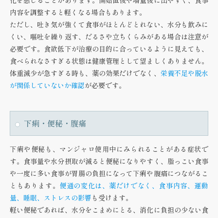
化を感じることがあります。開始直後や増量後に出やすく、食事
内容を調整すると軽くなる場合もあります。
ただし、吐き気が強くて食事がほとんどとれない、水分も飲みに
くい、嘔吐を繰り返す、だるさや立ちくらみがある場合は注意が
必要です。食欲低下が治療の目的に合っているように見えても、
食べられなさすぎる状態は健康管理として望ましくありません。
体重減少が急すぎる時も、薬の効果だけでなく、
栄養不足や脱水
が関係していないか確認
が必要です。
下痢・便秘・腹痛
下痢や便秘も、マンジャロ使用中にみられることがある症状で
す。食事量や水分摂取が減ると便秘になりやすく、脂っこい食事
や一度に多い食事が胃腸の負担になって下痢や腹痛につながるこ
ともあります。
便通の変化は、薬だけでなく、食事内容、運動
量、睡眠、ストレスの影響
も受けます。
軽い便秘であれば、水分をこまめにとる、消化に負担の少ない食