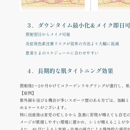
３．ダウンタイム最小化＆メイク即日
照射翌日からメイク可能
炎症後色素沈着リスクが従来の方法より大幅に低減
患者さまのスケジュールに合わせやすい
４．長期的な肌タイトニング効果
照射後1～2か月かけてコラーゲンリモデリングが進行し、
肌
【症例】
紫外線を浴びる機会が多いスポーツ歴のある方
では、加齢と
めるケース
がございます。
特に
出産後は育児の忙しさから 急激に肝斑が増えても自宅
メージが累積しやすい環境に置かれ、シミが増えることが少
また、40 代に入ると家庭・仕事の両立による慢性的な疲労