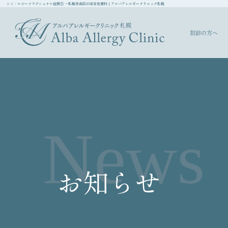
シミ：ルビーフラクショナル症例① ～札幌市南区の美容皮膚科｜アルバアレルギークリニック札幌
初診の方へ
News
お知らせ