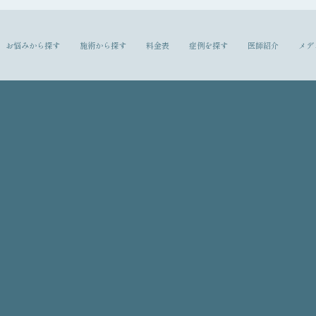
お悩みから探す
施術から探す
料金表
症例を探す
医師紹介
メデ