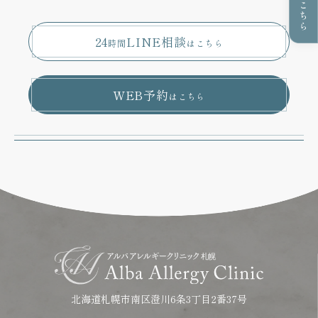
24
LINE相談
時間
はこちら
WEB予約
はこちら
北海道札幌市南区澄川6条3丁目2番37号